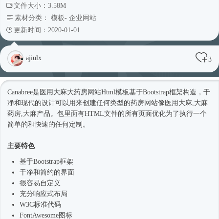
文件大小：3.58M
素材分类：
模板
-
企业网站
更新时间：2020-01-01
ajiulx
3
Canabree是医用大麻大药房网站
Html模板
基于
Bootstrap框架
构造，干
净和现代的设计可以用来创建任何类型的药房网站像医用大麻,大麻
药房,大麻产品。包里面有HTML文件的所有页面优化为了执行一个
简单的和快速的任何定制。
主要特色
基于
Bootstrap框架
干净和简约的界面
很容易自定义
充分
响应式
布局
W3C标准代码
FontAwesome图标