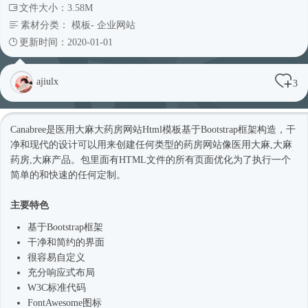
文件大小：3.58M
素材分类：
模板
-
企业网站
更新时间：2020-01-01
ajiulx
3
Canabree是医用大麻大药房网站
Html模板
基于
Bootstrap框架
构造，干
净和现代的设计可以用来创建任何类型的药房网站像医用大麻,大麻
药房,大麻产品。包里面有HTML文件的所有页面优化为了执行一个
简单的和快速的任何定制。
主要特色
基于
Bootstrap框架
干净和简约的界面
很容易自定义
充分
响应式
布局
W3C标准代码
FontAwesome图标