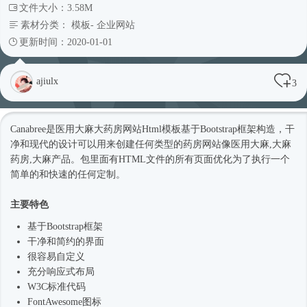
文件大小：3.58M
素材分类：
模板
-
企业网站
更新时间：2020-01-01
ajiulx
3
Canabree是医用大麻大药房网站
Html模板
基于
Bootstrap框架
构造，干
净和现代的设计可以用来创建任何类型的药房网站像医用大麻,大麻
药房,大麻产品。包里面有HTML文件的所有页面优化为了执行一个
简单的和快速的任何定制。
主要特色
基于
Bootstrap框架
干净和简约的界面
很容易自定义
充分
响应式
布局
W3C标准代码
FontAwesome图标