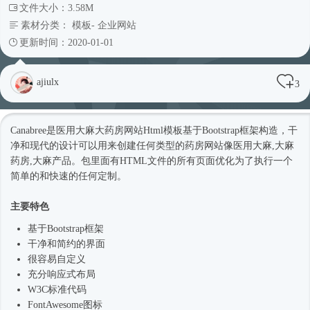
文件大小：3.58M
素材分类：
模板
-
企业网站
更新时间：2020-01-01
ajiulx
3
Canabree是医用大麻大药房网站
Html模板
基于
Bootstrap框架
构造，干
净和现代的设计可以用来创建任何类型的药房网站像医用大麻,大麻
药房,大麻产品。包里面有HTML文件的所有页面优化为了执行一个
简单的和快速的任何定制。
主要特色
基于
Bootstrap框架
干净和简约的界面
很容易自定义
充分
响应式
布局
W3C标准代码
FontAwesome图标